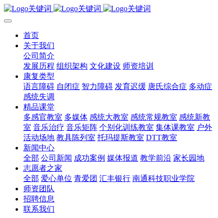
首页
关于我们
公司简介
发展历程
组织架构
文化建设
师资培训
康复类型
语言障碍
自闭症
智力障碍
发育迟缓
唐氏综合症
多动症
感统失调
精品课堂
多感官教室
多媒体
感统大教室
感统常规教室
感统新教
室
音乐治疗
音乐矩阵
个别化训练教室
集体课教室
户外
活动场地
教具陈列室
托玛提斯教室
DTT教室
新闻中心
全部
公司新闻
成功案例
媒体报道
教学前沿
家长园地
志愿者之家
全部
爱心单位
青爱团
汇丰银行
南通科技职业学院
师资团队
招聘信息
联系我们