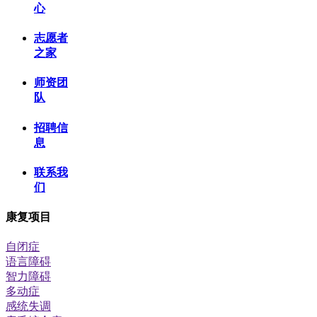
心
志愿者
之家
师资团
队
招聘信
息
联系我
们
康复项目
自闭症
语言障碍
智力障碍
多动症
感统失调