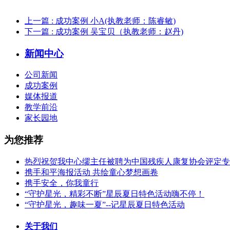
上一篇
: 成功案例 小A(执教老师：陈睿敏)
下一篇
: 成功案例 吴宝贝（执教老师：赵丹)
新闻中心
公司新闻
成功案例
媒体报道
教学前沿
家长园地
为您推荐
热烈祝贺我中心缪主任被聘为中国残疾人康复协会评定专
携手和平海报活动 共绘童心梦想画卷
携手安全，你我童行
“守护星光，精彩不断”星辰夏日特色活动嗨不停！
“守护星光，趣味一夏”--记星辰夏日特色活动
关于我们