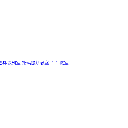
教具陈列室
托玛提斯教室
DTT教室