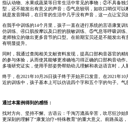
指认动物、水果或蔬菜等日常生活中常见的事物；②不具备独
型，还不能发出有意义的声音；⑤气息较弱，如吹口哨仅可以
就是发音障碍，在日常的生活中几乎没有声音，这一点让宝贝
在我手中训练的14个月里，孩子一直在进行系统的言语康复
仿训练、④口肌按摩以及口腔的脱敏训练、⑤气息等呼吸训练
老师独立的做出更多音节的口型。在前期宝贝还是不能发出有
有明显提升。
同时，我通过查阅相关文献资料发现，提高口部构音器官的精
的参与体验，从而使其能够更准确地习得正确的口部构音动作
多项研究证实，使用手部姿势帮助幼儿理解和表达语言时，人
终于，在2021年10月26日孩子终于开始开口发音。在2021
近的训练中，孩子基本上可以仿说四个字和五个字的句子。气息
通过本案例得到的感悟：
找对方向、坚持不懈。古语云：千淘万漉虽辛苦，吹尽狂沙始
更深刻的理解了“康复治疗+特殊教育”的重大意义。前路虽远