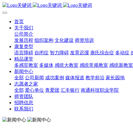
首页
关于我们
公司简介
发展历程
组织架构
文化建设
师资培训
康复类型
语言障碍
自闭症
智力障碍
发育迟缓
唐氏综合症
多动症
精品课堂
多感官教室
多媒体
感统大教室
感统常规教室
感统新教室
新闻中心
全部
公司新闻
成功案例
媒体报道
教学前沿
家长园地
志愿者之家
全部
爱心单位
青爱团
汇丰银行
南通科技职业学院
师资团队
招聘信息
联系我们