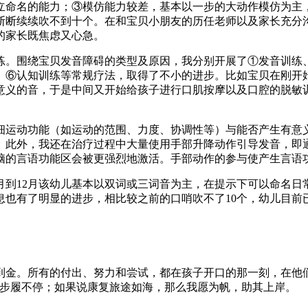
立命名的能力；③模仿能力较差，基本以一步的大动作模仿为主
断断续续吹不到十个。在和宝贝小朋友的历任老师以及家长充分
的家长既焦虑又心急。
训练。围绕宝贝发音障碍的类型及原因，我分别开展了①发音训练
、⑥认知训练等常规疗法，取得了不小的进步。比如宝贝在刚开
意义的音，于是中间又开始给孩子进行口肌按摩以及口腔的脱敏
细运动功能（如运动的范围、力度、协调性等）与能否产生有意
。此外，我还在治疗过程中大量使用手部升降动作引导发音，即
脑的言语功能区会被更强烈地激活。手部动作的参与使产生言语
年10月到12月该幼儿基本以双词或三词音为主，在提示下可以命名
也有了明显的进步，相比较之前的口哨吹不了10个，幼儿目前已经
到金。所有的付出、努力和尝试，都在孩子开口的那一刻，在他
，步履不停；如果说康复旅途如海，那么我愿为帆，助其上岸。